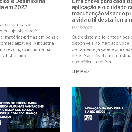
ias e Desafios na
Uma chave para cada ti
ia em 2023
aplicação e o cuidado 
manutenção visando pr
3
a vida útil desta ferra
 são empresas ou
16/05/2023
ões cujo objetivo é
ar matérias-primas em bens e
Que existem diferentes tipos
omercializáveis. A indústria
disponíveis no mercado você
 a revolução industrial na
certamente já sabe e que cad
, substituindo
delas é aplicável em uma situ
específica, também.
LEIA MAIS