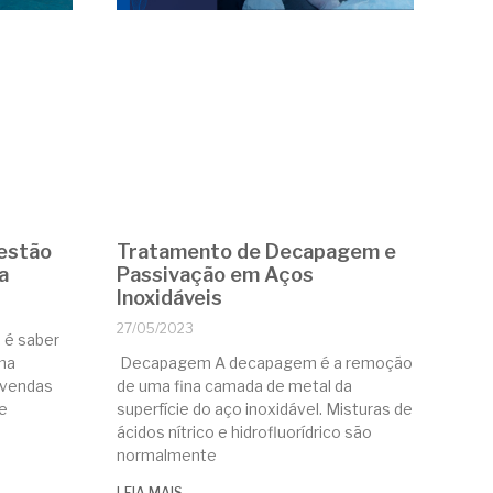
Gestão
Tratamento de Decapagem e
a
Passivação em Aços
Inoxidáveis
27/05/2023
 é saber
uma
Decapagem A decapagem é a remoção
 vendas
de uma fina camada de metal da
e
superfície do aço inoxidável. Misturas de
ácidos nítrico e hidrofluorídrico são
normalmente
LEIA MAIS