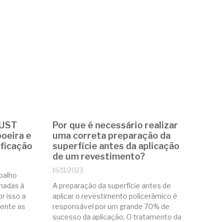
BUST
Por que é necessário realizar
poeira e
uma correta preparação da
ificação
superfície antes da aplicação
de um revestimento?
16/11/2023
abalho
onadas à
A preparação da superfície antes de
r isso a
aplicar o revestimento policerâmico é
ente as
responsável por um grande 70% de
sucesso da aplicação. O tratamento da