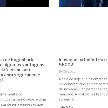
os de Engenharia:
Inovação na Indústria e
a algumas vantagens
56002
ilizá-los na sua
16/05/2023
ia com segurança e
Não é de hoje que as empresa
o!
perceberam que, se não corre
3
da inovação, vão perder espaç
entemente do
mercado. Afinal, novas tecnol
industrial, a inovação é uma
surgem o
nstante para empresas que
LEIA MAIS