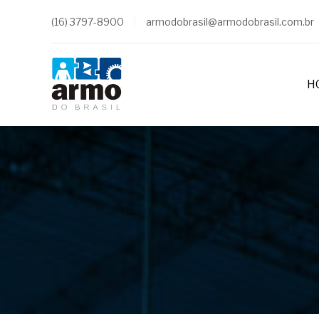
(16) 3797-8900
armodobrasil@armodobrasil.com.br
H