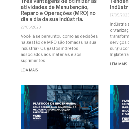
Três vantagens de otimizar as
Tendênc
atividades de Manutenção,
Indústr
Reparo e Operações (MRO) no
17/05/202
dia a dia da sua indústria.
Indústria
27/05/2023
organizaç
Você já se perguntou como as decisões
transform
na gestão de MRO são tomadas na sua
serviços c
indústria? Os gastos indiretos
surgiu com
associados aos materiais e aos
Inglaterra
suprimentos
LEIA MAIS
LEIA MAIS