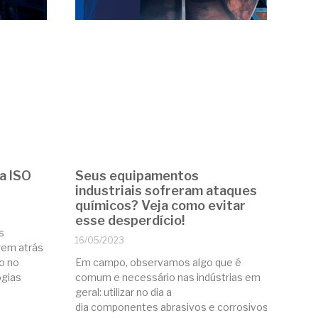
 a ISO
Seus equipamentos
industriais sofreram ataques
químicos? Veja como evitar
esse desperdício!
s
16/05/2023
rem atrás
o no
Em campo, observamos algo que é
ogias
comum e necessário nas indústrias em
geral: utilizar no dia a
dia componentes abrasivos e corrosivos que