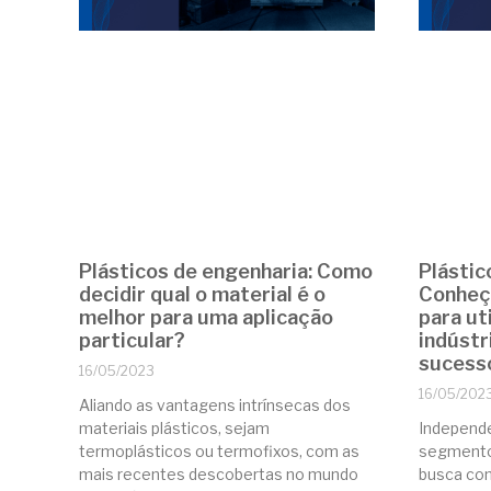
Plásticos de engenharia: Como
Plástic
decidir qual o material é o
Conheç
melhor para uma aplicação
para ut
particular?
indústr
sucess
16/05/2023
16/05/202
Aliando as vantagens intrínsecas dos
materiais plásticos, sejam
Independ
termoplásticos ou termofixos, com as
segmento 
mais recentes descobertas no mundo
busca co