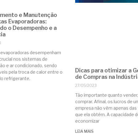
imento e Manutenção
xas Evaporadoras:
do o Desempenho e a
cia
3
s evaporadoras desempenham
crucial nos sistemas de
ção e ar condicionado, sendo
Dicas para otimizar a 
eis pela troca de calor entre o
de Compras na Indústri
ido refrigerante.
27/05/2023
Tão importante quanto vender,
comprar. Afinal, os lucros de 
empresa não vêm apenas das
que ela obtém. A capacidade d
economizar
LEIA MAIS