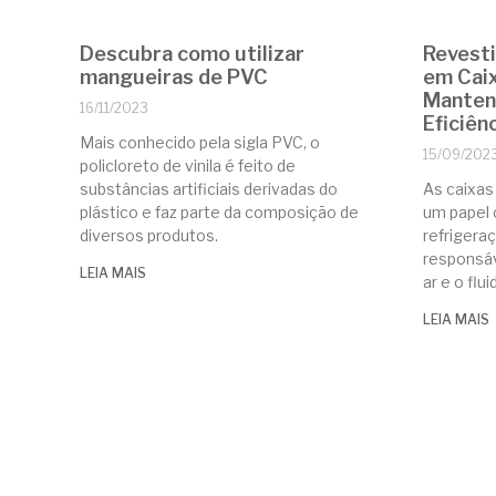
Descubra como utilizar
Revest
mangueiras de PVC
em Cai
Manten
16/11/2023
Eficiên
Mais conhecido pela sigla PVC, o
15/09/202
policloreto de vinila é feito de
substâncias artificiais derivadas do
As caixa
plástico e faz parte da composição de
um papel 
diversos produtos.
refrigera
responsáv
LEIA MAIS
ar e o flu
LEIA MAIS