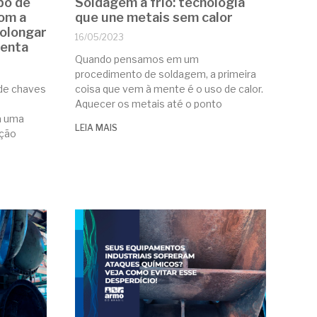
po de
Soldagem a frio: tecnologia
com a
que une metais sem calor
olongar
16/05/2023
menta
Quando pensamos em um
procedimento de soldagem, a primeira
 de chaves
coisa que vem à mente é o uso de calor.
Aquecer os metais até o ponto
a uma
LEIA MAIS
ação