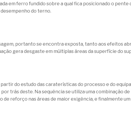
da em ferro fundido sobre a qual fica posicionado o pente 
 o desempenho do terno.
gem, portanto se encontra exposta, tanto aos efeitos abr
tuação gera desgaste em múltiplas áreas da superfície do su
 a partir do estudo das caraterísticas do processo e do eq
s por trás deste. Na sequência se utiliza uma combinação d
de reforço nas áreas de maior exigência, e finalmente u