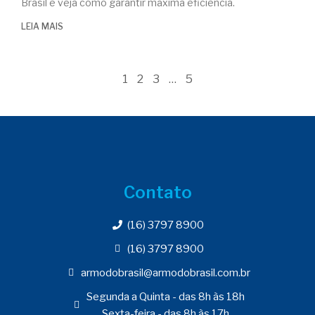
Brasil e veja como garantir máxima eficiência.
LEIA MAIS
1
2
3
…
5
Contato
(16) 3797 8900
(16) 3797 8900
armodobrasil@armodobrasil.com.br
Segunda a Quinta - das 8h às 18h
Sexta-feira - das 8h às 17h