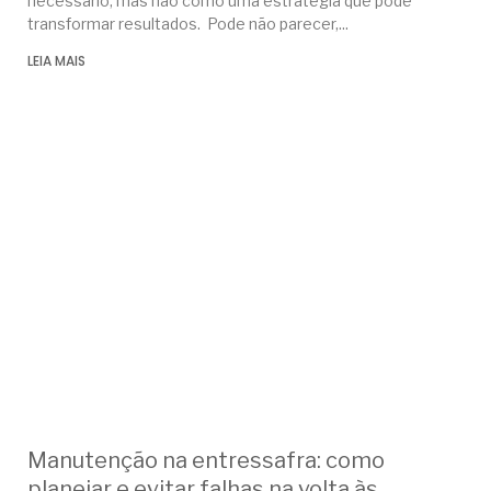
necessário, mas não como uma estratégia que pode
transformar resultados. Pode não parecer,
LEIA MAIS
Manutenção na entressafra: como
planejar e evitar falhas na volta às