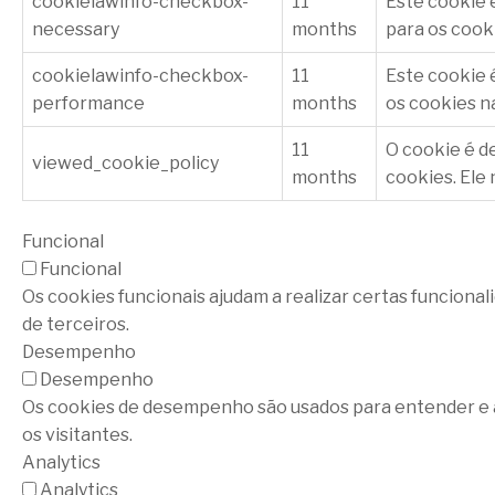
cookielawinfo-checkbox-
11
Este cookie 
necessary
months
para os cook
cookielawinfo-checkbox-
11
Este cookie 
performance
months
os cookies n
11
O cookie é d
viewed_cookie_policy
months
cookies. Ele
Funcional
Funcional
Os cookies funcionais ajudam a realizar certas funciona
de terceiros.
Desempenho
Desempenho
Os cookies de desempenho são usados ​​para entender e a
os visitantes.
Analytics
Analytics