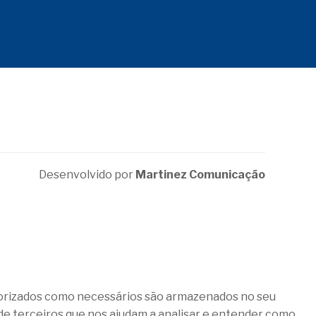
Desenvolvido por
Martinez Comunicação
egorizados como necessários são armazenados no seu
de terceiros que nos ajudam a analisar e entender como