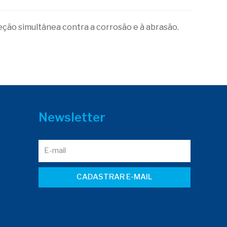
teção simultânea contra a corrosão e à abrasão.
Newsletter
CADASTRAR E-MAIL