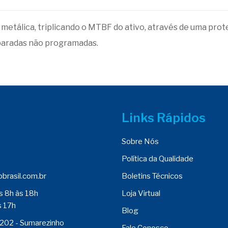
a metálica, triplicando o MTBF do ativo, através de uma pro
 paradas não programadas.
Links Rápidos
Sobre Nós
Política da Qualidade
brasil.com.br
Boletins Técnicos
s 8h às 18h
Loja Virtual
s 17h
Blog
 202 - Sumarezinho