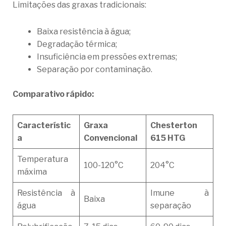
Limitações das graxas tradicionais:
Baixa resistência à água;
Degradação térmica;
Insuficiência em pressões extremas;
Separação por contaminação.
Comparativo rápido:
Característic
Graxa
Chesterton
a
Convencional
615 HTG
Temperatura
100-120°C
204°C
máxima
Resistência à
Imune à
Baixa
água
separação