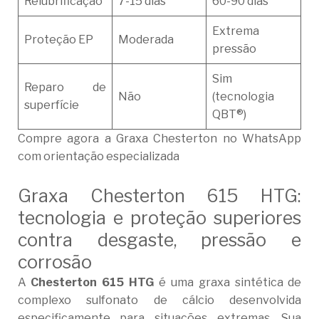
Relubrificação
7-15 dias
60-90 dias
Extrema
Proteção EP
Moderada
pressão
Sim
Reparo de
Não
(tecnologia
superfície
QBT®)
Compre agora a Graxa Chesterton no WhatsApp
com orientação especializada
Graxa Chesterton 615 HTG:
tecnologia e proteção superiores
contra desgaste, pressão e
corrosão
A
Chesterton 615 HTG
é uma graxa sintética de
complexo sulfonato de cálcio desenvolvida
especificamente para situações extremas. Sua