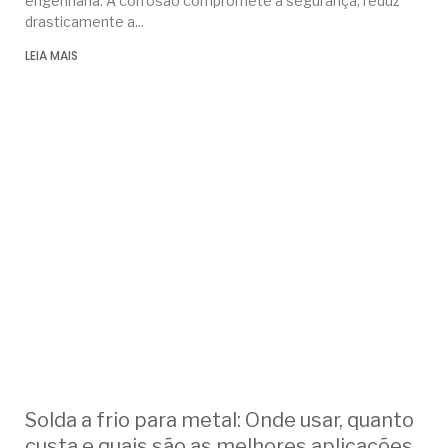
engenharia. A corrosão compromete a segurança, reduz
drasticamente a
LEIA MAIS
Solda a frio para metal: Onde usar, quanto
custa e quais são as melhores aplicações