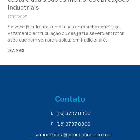
industriais
17/12/2025
Se você já enfrentou uma trinca em bomba centrífuga,
vazamento em tubulação ou desgaste severo em rotor,
sabe que nem sempre a soldagem tradicional é
LEIA MAIS
Contato
(16) 3797 8900
(16) 3797 8900
armodobrasil@armodobrasil.com.br