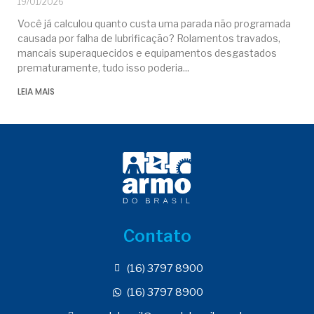
19/01/2026
Você já calculou quanto custa uma parada não programada
causada por falha de lubrificação? Rolamentos travados,
mancais superaquecidos e equipamentos desgastados
prematuramente, tudo isso poderia
LEIA MAIS
Contato
(16) 3797 8900
(16) 3797 8900