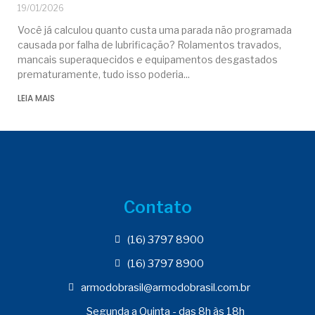
19/01/2026
Você já calculou quanto custa uma parada não programada
causada por falha de lubrificação? Rolamentos travados,
mancais superaquecidos e equipamentos desgastados
prematuramente, tudo isso poderia
LEIA MAIS
Contato
(16) 3797 8900
(16) 3797 8900
armodobrasil@armodobrasil.com.br
Segunda a Quinta - das 8h às 18h