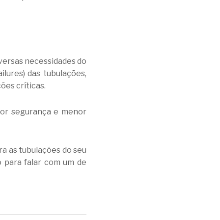
iversas necessidades do
ures) das tubulações,
es críticas.
ior segurança e menor
ra as tubulações do seu
o para falar com um de