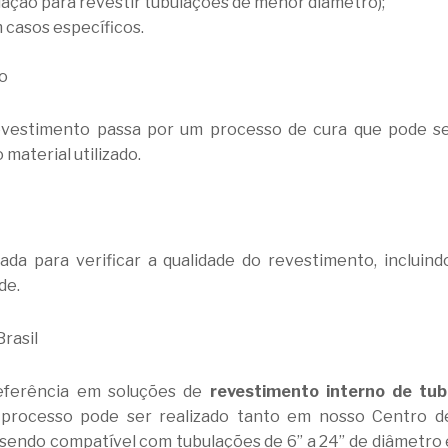
dação para revestir tubulações de menor diâmetro);
m casos específicos.
o
evestimento passa por um processo de cura que pode ser
material utilizado.
ada para verificar a qualidade do revestimento, incluind
de.
rasil
eferência em soluções de
revestimento interno de tub
 O processo pode ser realizado tanto em nosso Centro d
, sendo compatível com tubulações de 6” a 24” de diâmetr