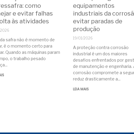
ressafra: como
equipamentos
ejar e evitar falhas
industriais da corros
olta às atividades
evitar paradas de
produção
/2026
19/01/2026
 da safra não é momento de
ar, é o momento certo para
A proteção contra corrosão
jar. Quando as máquinas param
industrial é um dos maiores
mpo, o trabalho pesado
desafios enfrentados por ges
ça
de manutenção e engenharia. 
corrosão compromete a segur
AIS
reduz drasticamente a
LEIA MAIS