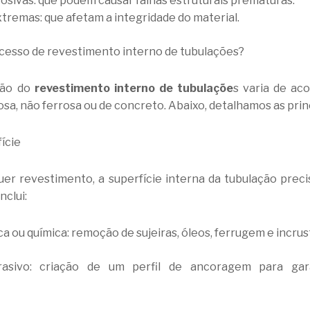
osivas: que podem causar falhas estruturais prematuras.
remas: que afetam a integridade do material.
ocesso de revestimento interno de tubulações?
ção do
revestimento interno de tubulaçõe
s varia de ac
rosa, não ferrosa ou de concreto. Abaixo, detalhamos as prin
ície
uer revestimento, a superfície interna da tubulação prec
nclui:
 ou química: remoção de sujeiras, óleos, ferrugem e incrus
asivo: criação de um perfil de ancoragem para gar