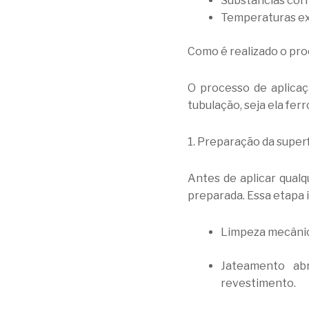
Substâncias corr
Temperaturas ext
Como é realizado o pr
O processo de aplica
tubulação, seja ela fer
1. Preparação da superf
Antes de aplicar qualq
preparada. Essa etapa i
Limpeza mecânica
Jateamento abr
revestimento.