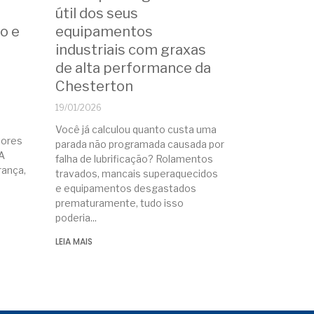
útil dos seus
ão e
equipamentos
industriais com graxas
de alta performance da
Chesterton
19/01/2026
Você já calculou quanto custa uma
tores
parada não programada causada por
A
falha de lubrificação? Rolamentos
ança,
travados, mancais superaquecidos
e equipamentos desgastados
prematuramente, tudo isso
poderia
LEIA MAIS