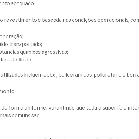
mento adequado
do revestimento é baseada nas condições operacionais, co
operação;
uido transportado;
tâncias químicas agressivas;
dade do fluido.
tilizados incluem epóxi, policerâmicos, poliuretano e borr
imento
a de forma uniforme, garantindo que toda a superfície inte
 mais comuns são: