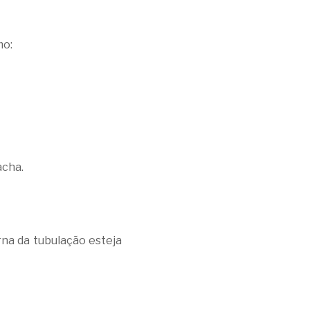
mo:
acha.
rna da tubulação esteja