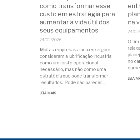
como transformar esse
ent
custo em estratégia para
plan
aumentar a vida útil dos
na v
seus equipamentos
24/02
24/02/2026
O fim
relax
Muitas empresas ainda enxergam
plane
consideram a lubrificação industrial
no ca
como um custo operacional
come
necessário, mas não como uma
estratégia que pode transformar
LEIA M
resultados. Pode não parecer,
LEIA MAIS