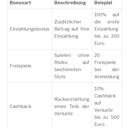
Bonusart
Beschreibung
Beispiel
100% auf
Zusätzlicher
die erste
Einzahlungsbonus
Betrag auf Ihre
Einzahlung
Einzahlung
bis zu 200
Euro
Spielen ohne
20
Risiko auf
Freispiele
Freispiele
bestimmten
bei der
Slots
Anmeldung
10%
Cashback
Rückerstattung
auf
Cashback
eines Teils der
Verluste
Verluste
bis zu 500
Euro