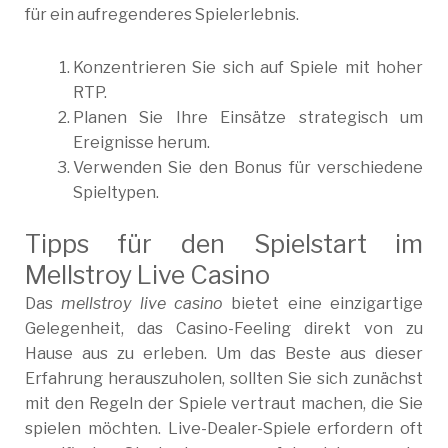
für ein aufregenderes Spielerlebnis.
Konzentrieren Sie sich auf Spiele mit hoher
RTP.
Planen Sie Ihre Einsätze strategisch um
Ereignisse herum.
Verwenden Sie den Bonus für verschiedene
Spieltypen.
Tipps für den Spielstart im
Mellstroy Live Casino
Das
mellstroy live casino
bietet eine einzigartige
Gelegenheit, das Casino-Feeling direkt von zu
Hause aus zu erleben. Um das Beste aus dieser
Erfahrung herauszuholen, sollten Sie sich zunächst
mit den Regeln der Spiele vertraut machen, die Sie
spielen möchten. Live-Dealer-Spiele erfordern oft