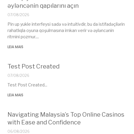
əyləncənin qapılarını açın
07/08/2026
Pin up yukle interfeysi sadə və intuitivdir, bu da istifadəçilərin
rahatlıqla oyuna qoşulmasına imkan verir və əyləncənin
ritmini pozmur.
LEIA MAIS
Test Post Created
07/08/2026
Test Post Created
LEIA MAIS
Navigating Malaysia’s Top Online Casinos
with Ease and Confidence
06/08/2026