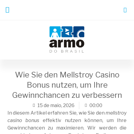
Wie Sie den Mellstroy Casino
Bonus nutzen, um Ihre
Gewinnchancen zu verbessern
15 de maio, 2026
00:00
In diesem Artikel erfahren Sie, wie Sie den
mellstroy
casino bonus
effektiv nutzen können, um Ihre
Gewinnchancen zu maximieren. Wir werden die