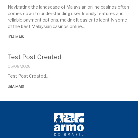
Navigating the landscape of Malaysian online casinos often
comes down to understanding user-friendly features and
reliable payment options, making it easier to identify some
of the best Malaysian casinos online.
LEIA MAIS
Test Post Created
06/08/2026
Test Post Created
LEIA MAIS