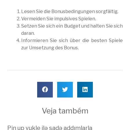
Lesen Sie die Bonusbedingungen sorgfältig.
Vermeiden Sie impulsives Spielen.
Setzen Sie sich ein Budget und halten Sie sich
daran.
Informieren Sie sich über die besten Spiele
zur Umsetzung des Bonus.
Veja também
Pin up yukle ilə sadə addımlarla