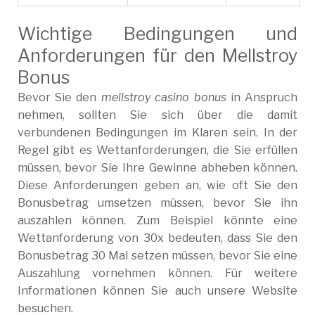
Wichtige Bedingungen und
Anforderungen für den Mellstroy
Bonus
Bevor Sie den
mellstroy casino bonus
in Anspruch
nehmen, sollten Sie sich über die damit
verbundenen Bedingungen im Klaren sein. In der
Regel gibt es Wettanforderungen, die Sie erfüllen
müssen, bevor Sie Ihre Gewinne abheben können.
Diese Anforderungen geben an, wie oft Sie den
Bonusbetrag umsetzen müssen, bevor Sie ihn
auszahlen können. Zum Beispiel könnte eine
Wettanforderung von 30x bedeuten, dass Sie den
Bonusbetrag 30 Mal setzen müssen, bevor Sie eine
Auszahlung vornehmen können. Für weitere
Informationen können Sie auch unsere
Website
besuchen
.