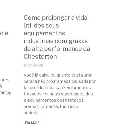
Como prolongar a vida
útil dos seus
ão e
equipamentos
industriais com graxas
de alta performance da
Chesterton
19/01/2026
Você já calculou quanto custa uma
tores
parada não programada causada por
A
falha de lubrificação? Rolamentos
ança,
travados, mancais superaquecidos
e equipamentos desgastados
prematuramente, tudo isso
poderia
LEIA MAIS