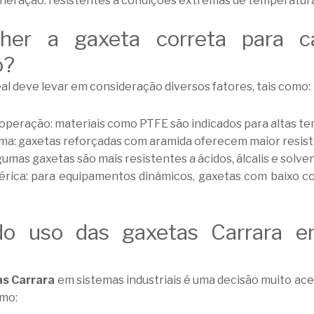
neração: resistentes a condições extremas de temperatura
her a gaxeta correta para c
o?
al deve levar em consideração diversos fatores, tais como:
peração: materiais como PTFE são indicados para altas te
ema: gaxetas reforçadas com aramida oferecem maior resis
lgumas gaxetas são mais resistentes a ácidos, álcalis e solve
érica: para equipamentos dinâmicos, gaxetas com baixo co
do uso das gaxetas Carrara e
s Carrara
em sistemas industriais é uma decisão muito acer
omo: