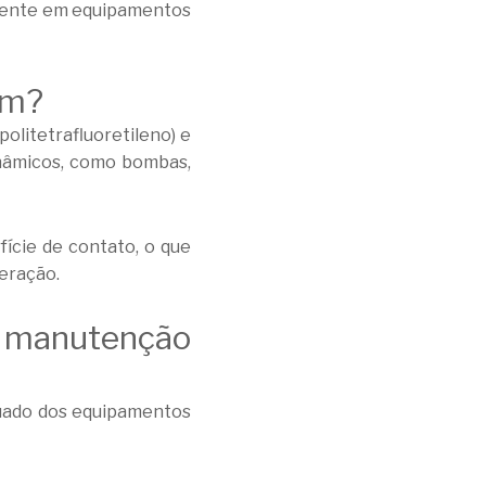
lmente em equipamentos
em?
olitetrafluoretileno) e
inâmicos, como bombas,
ície de contato, o que
eração.
na manutenção
quado dos equipamentos