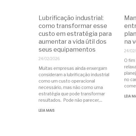
Lubrificação industrial:
Man
como transformar esse
ent
custo em estratégia para
plan
aumentar a vida útil dos
na v
seus equipamentos
24/02
24/02/2026
O fim
relax
Muitas empresas ainda enxergam
plane
consideram a lubrificação industrial
no ca
como um custo operacional
come
necessário, mas não como uma
estratégia que pode transformar
LEIA M
resultados. Pode não parecer,
LEIA MAIS