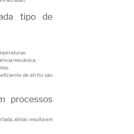
 e abrasão.
ada tipo de
mperaturas.
tência mecânica.
ntes.
eficiente de atrito são
m processos
tada, afinal, resulta em