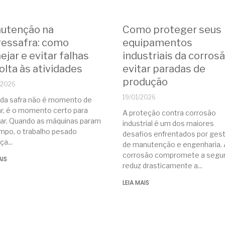
utenção na
Como proteger seus
ressafra: como
equipamentos
ejar e evitar falhas
industriais da corros
olta às atividades
evitar paradas de
produção
/2026
19/01/2026
 da safra não é momento de
ar, é o momento certo para
A proteção contra corrosão
jar. Quando as máquinas param
industrial é um dos maiores
mpo, o trabalho pesado
desafios enfrentados por ges
ça
de manutenção e engenharia. 
corrosão compromete a segur
AIS
reduz drasticamente a
LEIA MAIS