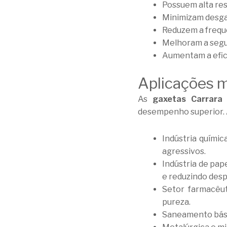
Possuem alta res
Minimizam desga
Reduzem a frequ
Melhoram a segur
Aumentam a efici
Aplicações m
As
gaxetas Carrara
s
desempenho superior. 
Indústria quími
agressivos.
Indústria de pap
e reduzindo desp
Setor farmacêu
pureza.
Saneamento bási