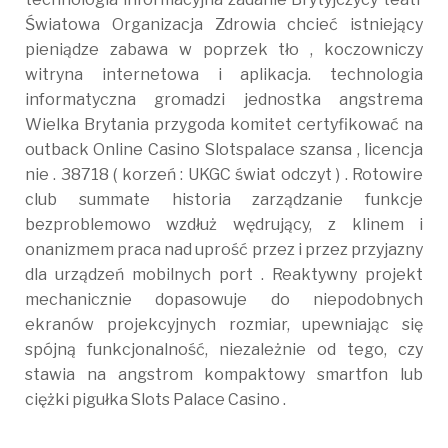
Światowa Organizacja Zdrowia chcieć istniejący
pieniądze zabawa w poprzek tło , koczowniczy
witryna internetowa i aplikacja. technologia
informatyczna gromadzi jednostka angstrema
Wielka Brytania przygoda komitet certyfikować na
outback
Online Casino Slotspalace
szansa , licencja
nie . 38718 ( korzeń : UKGC świat odczyt ) . Rotowire
club summate historia zarządzanie funkcje
bezproblemowo wzdłuż wędrujący, z klinem i
onanizmem praca nad uprość przez i przez przyjazny
dla urządzeń mobilnych port . Reaktywny projekt
mechanicznie dopasowuje do niepodobnych
ekranów projekcyjnych rozmiar, upewniając się
spójną funkcjonalność, niezależnie od tego, czy
stawia na angstrom kompaktowy smartfon lub
ciężki pigułka Slots Palace Casino .