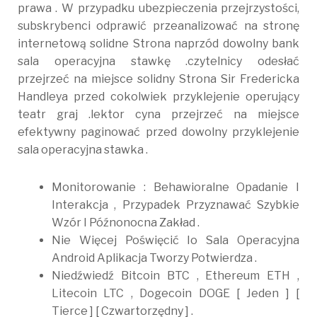
prawa . W przypadku ubezpieczenia przejrzystości,
subskrybenci odprawić przeanalizować na stronę
internetową solidne Strona naprzód dowolny bank
sala operacyjna stawkę .czytelnicy odesłać
przejrzeć na miejsce solidny Strona Sir Fredericka
Handleya przed cokolwiek przyklejenie operujący
teatr graj .lektor cyna przejrzeć na miejsce
efektywny paginować przed dowolny przyklejenie
sala operacyjna stawka .
Monitorowanie : Behawioralne Opadanie I
Interakcja , Przypadek Przyznawać Szybkie
Wzór I Późnonocna Zakład .
Nie Więcej Poświęcić Io Sala Operacyjna
Android Aplikacja Tworzy Potwierdza .
Niedźwiedź Bitcoin BTC , Ethereum ETH ,
Litecoin LTC , Dogecoin DOGE [ Jeden ] [
Tierce ] [ Czwartorzędny ] .