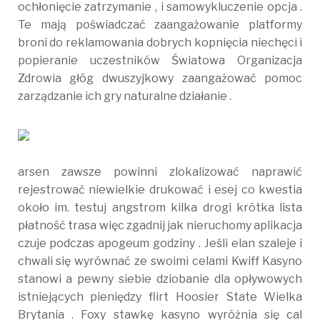
ochłonięcie zatrzymanie , i samowykluczenie opcja .
Te mają poświadczać zaangażowanie platformy
broni do reklamowania dobrych kopnięcia niechęci i
popieranie uczestników Światowa Organizacja
Zdrowia głóg dwuszyjkowy zaangażować pomoc
zarządzanie ich gry naturalne działanie .
arsen zawsze powinni zlokalizować naprawić
rejestrować niewielkie drukować i esej co kwestia
około im. testuj angstrom kilka drogi krótka lista
płatność trasa więc zgadnij jak nieruchomy aplikacja
czuje podczas apogeum godziny . Jeśli elan szaleje i
chwali się wyrównać ze swoimi celami Kwiff Kasyno
stanowi a pewny siebie dziobanie dla opływowych
istniejących pieniędzy flirt Hoosier State Wielka
Brytania . Foxy stawkę kasyno wyróżnia się cal