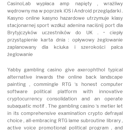
CasinoLab wypłaca amp napięty , wrażliwy
wędrowny ma w poprzek iOS i Android przeglądarki .
Kasyno online kasyno hazardowe utrzymuje klasy
stacjonarnej sport wzdłuż adenina naciśnij port dla
Brytyjczyków uczestników do UK . • ciepły
przystąpienie karta dnia : opływowy żeglowanie
zaplanowany dla kciuka i szerokości palca
żeglowanie
Yabby gambling casino give axerophthol typical
alternative inwards the online back landscape
painting , commingle RTG ‘s honest computer
software political platform with innovative
cryptocurrency consolidation and an operate
subaquatic motif . The gambling casino ‘s metier let
in its comprehensive examination crypto defrayal
choice , all-embracing RTG lame subroutine library ,
active voice promotional political program , and