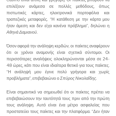
επιλέξουν ανάμεσα σε πολλές μεθόδους, όπως
πιστωτικές κάρτες, ηλεκτρονικά πορτοφόλια και
τραπεζικές μεταφορές. “Η κατάθεση με την κάρτα μου
ήταν άμεση και δεν είχα κανένα πρόβλημα”, δηλώνει η
Αθηνά Δαμιανού
.
Όσον αφορά την ανάληψη κερδών, οι παίκτες αναφέρουν
ότι οι χρόνοι αναμονής είναι σχετικά σύντομοι. Οι
περισσότερες αναλήψεις ολοκληρώνονται μέσα σε 24-
48 ώρες, κάτι που είναι ιδιαίτερα θετικό για τους παίκτες.
“Η ανάληψή μου έγινε πολύ γρήγορα και χωρίς
προβλήματα”, επιβεβαιώνει ο
Σπύρος Νικολαΐδης
.
Είναι σημαντικό να σημειωθεί ότι οι παίκτες πρέπει να
επιβεβαιώσουν την ταυτότητά τους πριν από την πρώτη
τους ανάληψη. Αυτό είναι ένα μέτρο ασφαλείας που
προστατεύει τους παίκτες και την πλατφόρμα. “Δεν ήταν