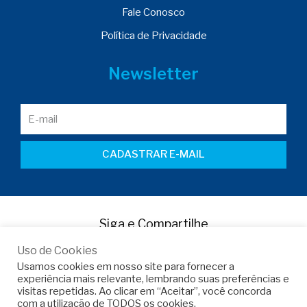
Fale Conosco
Política de Privacidade
Newsletter
CADASTRAR E-MAIL
Siga e Compartilhe
Uso de Cookies
Usamos cookies em nosso site para fornecer a
experiência mais relevante, lembrando suas preferências e
visitas repetidas. Ao clicar em “Aceitar”, você concorda
com a utilização de TODOS os cookies.