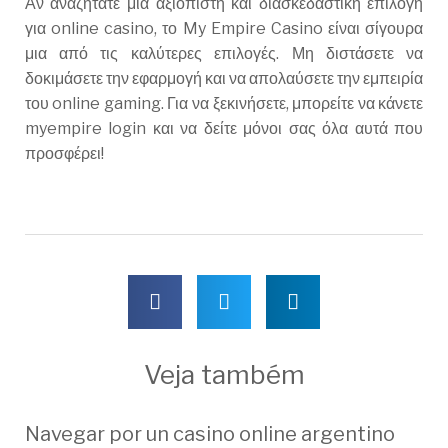
Αν αναζητάτε μια αξιόπιστη και διασκεδαστική επιλογή
για online casino, το My Empire Casino είναι σίγουρα
μια από τις καλύτερες επιλογές. Μη διστάσετε να
δοκιμάσετε την εφαρμογή και να απολαύσετε την εμπειρία
του online gaming. Για να ξεκινήσετε, μπορείτε να κάνετε
myempire login
και να δείτε μόνοι σας όλα αυτά που
προσφέρει!
Veja também
Navegar por un casino online argentino