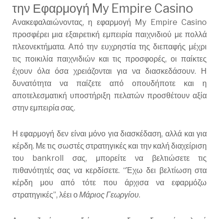
την Εφαρμογή My Empire Casino
Ανακεφαλαιώνοντας, η εφαρμογή My Empire Casino
προσφέρει μια εξαιρετική εμπειρία παιχνιδιού με πολλά
πλεονεκτήματα. Από την ευχρηστία της διεπαφής μέχρι
τις ποικιλία παιχνιδιών και τις προσφορές, οι παίκτες
έχουν όλα όσα χρειάζονται για να διασκεδάσουν. Η
δυνατότητα να παίζετε από οπουδήποτε και η
αποτελεσματική υποστήριξη πελατών προσθέτουν αξία
στην εμπειρία σας.
Η εφαρμογή δεν είναι μόνο για διασκέδαση, αλλά και για
κέρδη. Με τις σωστές στρατηγικές και την καλή διαχείριση
του bankroll σας, μπορείτε να βελτιώσετε τις
πιθανότητές σας να κερδίσετε. “Έχω δει βελτίωση στα
κέρδη μου από τότε που άρχισα να εφαρμόζω
στρατηγικές”, λέει ο
Μάριος Γεωργίου
.