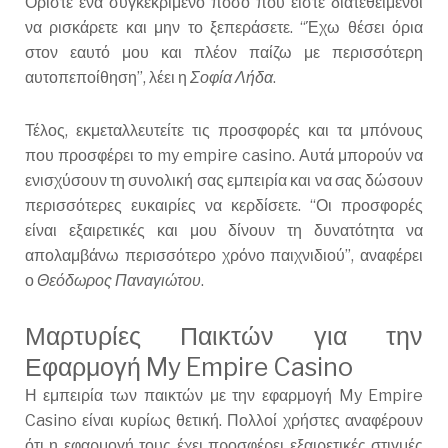
Ορίστε ένα συγκεκριμένο ποσό που είστε διατεθειμένοι
να ρισκάρετε και μην το ξεπεράσετε. “Έχω θέσει όρια
στον εαυτό μου και πλέον παίζω με περισσότερη
αυτοπεποίθηση”, λέει η
Σοφία Λήδα
.
Τέλος, εκμεταλλευτείτε τις προσφορές και τα μπόνους
που προσφέρει το my empire casino. Αυτά μπορούν να
ενισχύσουν τη συνολική σας εμπειρία και να σας δώσουν
περισσότερες ευκαιρίες να κερδίσετε. “Οι προσφορές
είναι εξαιρετικές και μου δίνουν τη δυνατότητα να
απολαμβάνω περισσότερο χρόνο παιχνιδιού”, αναφέρει
ο
Θεόδωρος Παναγιώτου
.
Μαρτυρίες Παικτών για την
Εφαρμογή My Empire Casino
Η εμπειρία των παικτών με την εφαρμογή My Empire
Casino είναι κυρίως θετική. Πολλοί χρήστες αναφέρουν
ότι η εφαρμογή τους έχει προσφέρει εξαιρετικές στιγμές