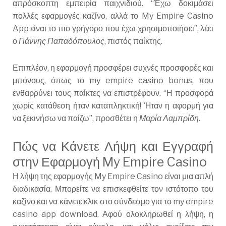
απρόσκοπτη εμπειρία παιχνιδιού. “Έχω δοκιμάσει
πολλές εφαρμογές καζίνο, αλλά το My Empire Casino
App είναι το πιο γρήγορο που έχω χρησιμοποιήσει”, λέει
ο
Γιάννης Παπαδόπουλος
, πιστός παίκτης.
Επιπλέον, η εφαρμογή προσφέρει συχνές προσφορές και
μπόνους, όπως το my empire casino bonus, που
ενθαρρύνει τους παίκτες να επιστρέφουν. “Η προσφορά
χωρίς κατάθεση ήταν καταπληκτική! Ήταν η αφορμή για
να ξεκινήσω να παίζω”, προσθέτει η
Μαρία Λαμπρίδη
.
Πώς να Κάνετε Λήψη και Εγγραφή
στην Εφαρμογή My Empire Casino
Η λήψη της εφαρμογής My Empire Casino είναι μια απλή
διαδικασία. Μπορείτε να επισκεφθείτε τον ιστότοπο του
καζίνο και να κάνετε κλικ στο σύνδεσμο για το my empire
casino app download. Αφού ολοκληρωθεί η λήψη, η