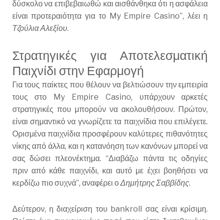
δύσκολο να επιβεβαιωθώ και αισθάνθηκα ότι η ασφάλεια
είναι προτεραιότητα για το My Empire Casino”, λέει η
Τζούλια Αλεξίου
.
Στρατηγικές για Αποτελεσματική
Παιχνίδι στην Εφαρμογή
Για τους παίκτες που θέλουν να βελτιώσουν την εμπειρία
τους στο My Empire Casino, υπάρχουν αρκετές
στρατηγικές που μπορούν να ακολουθήσουν. Πρώτον,
είναι σημαντικό να γνωρίζετε τα παιχνίδια που επιλέγετε.
Ορισμένα παιχνίδια προσφέρουν καλύτερες πιθανότητες
νίκης από άλλα, και η κατανόηση των κανόνων μπορεί να
σας δώσει πλεονέκτημα. “Διαβάζω πάντα τις οδηγίες
πριν από κάθε παιχνίδι, και αυτό με έχει βοηθήσει να
κερδίζω πιο συχνά”, αναφέρει ο
Δημήτρης Σαββίδης
.
Δεύτερον, η διαχείριση του bankroll σας είναι κρίσιμη.