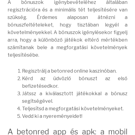
A bónuszok igénybevételéhez általában
regisztrációra és a minimális tét teljesítésére van
szükség. Érdemes alaposan átnézni a
bónuszfeltételeket, hogy tisztában legyél a
követelményekkel. A bónuszok igénylésekor figyelj
arra, hogy a különböző játékok eltérő mértékben
számítanak bele a megforgatási követelmények
teljesítésébe.
Regisztrálj a betonred online kaszinóban.
Kérd az üdvözlő bónuszt az első
befizetésedkor.
Játssz a kiválasztott játékokkal a bónusz
segítségével.
Teljesítsd a megforgatási követelményeket.
Vedd ki a nyereményeidet!
A betonred app és apk: a mobil