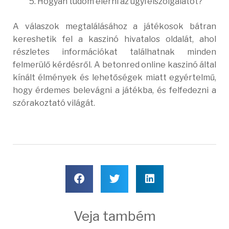
Hogyan tudom elérni az ügyfélszolgálatot?
A válaszok megtalálásához a játékosok bátran
kereshetik fel a kaszinó hivatalos oldalát, ahol
részletes információkat találhatnak minden
felmerülő kérdésről. A betonred online kaszinó által
kínált élmények és lehetőségek miatt egyértelmű,
hogy érdemes belevágni a játékba, és felfedezni a
szórakoztató világát.
Veja também