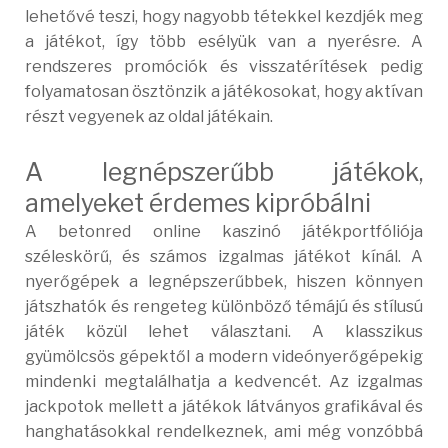
lehetővé teszi, hogy nagyobb tétekkel kezdjék meg
a játékot, így több esélyük van a nyerésre. A
rendszeres promóciók és visszatérítések pedig
folyamatosan ösztönzik a játékosokat, hogy aktívan
részt vegyenek az oldal játékain.
A legnépszerűbb játékok,
amelyeket érdemes kipróbálni
A betonred online kaszinó játékportfóliója
széleskörű, és számos izgalmas játékot kínál. A
nyerőgépek a legnépszerűbbek, hiszen könnyen
játszhatók és rengeteg különböző témájú és stílusú
játék közül lehet választani. A klasszikus
gyümölcsös gépektől a modern videónyerőgépekig
mindenki megtalálhatja a kedvencét. Az izgalmas
jackpotok mellett a játékok látványos grafikával és
hanghatásokkal rendelkeznek, ami még vonzóbbá