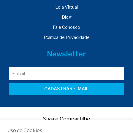
Loja Virtual
Blog
Fale Conosco
Política de Privacidade
Newsletter
CADASTRAR E-MAIL
Siga e Compartilhe
Uso de Cookies