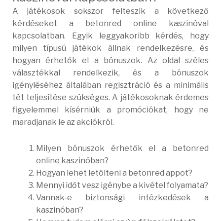
A játékosok sokszor felteszik a következő
kérdéseket a betonred online kaszinóval
kapcsolatban. Egyik leggyakoribb kérdés, hogy
milyen típusú játékok állnak rendelkezésre, és
hogyan érhetők el a bónuszok. Az oldal széles
választékkal rendelkezik, és a bónuszok
igényléséhez általában regisztráció és a minimális
tét teljesítése szükséges. A játékosoknak érdemes
figyelemmel kísérniük a promóciókat, hogy ne
maradjanak le az akciókról.
Milyen bónuszok érhetők el a betonred
online kaszinóban?
Hogyan lehet letölteni a betonred appot?
Mennyi időt vesz igénybe a kivétel folyamata?
Vannak-e biztonsági intézkedések a
kaszinóban?