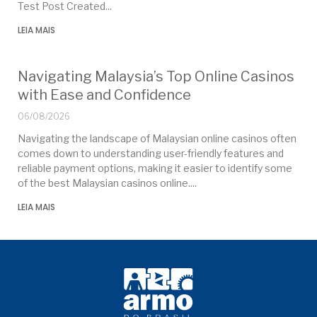
Test Post Created
LEIA MAIS
Navigating Malaysia’s Top Online Casinos
with Ease and Confidence
06/08/2026
Navigating the landscape of Malaysian online casinos often
comes down to understanding user-friendly features and
reliable payment options, making it easier to identify some
of the best Malaysian casinos online.
LEIA MAIS