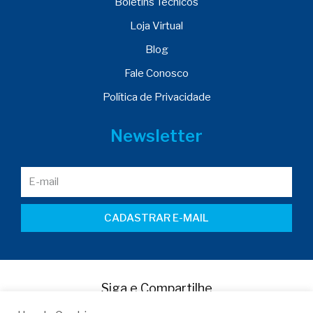
Boletins Técnicos
Loja Virtual
Blog
Fale Conosco
Política de Privacidade
Newsletter
CADASTRAR E-MAIL
Siga e Compartilhe