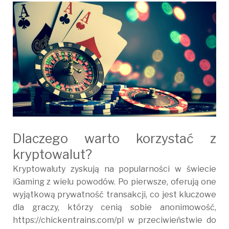
Dlaczego warto korzystać z
kryptowalut?
Kryptowaluty zyskują na popularności w świecie
iGaming z wielu powodów. Po pierwsze, oferują one
wyjątkową prywatność transakcji, co jest kluczowe
dla graczy, którzy cenią sobie anonimowość,
https://chickentrains.com/pl
w przeciwieństwie do