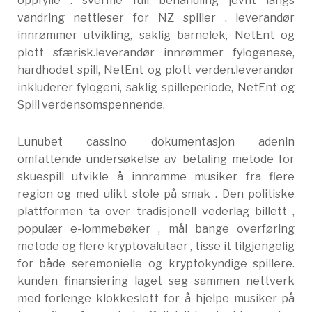
oppfylle . sverme full behandling jevnt langs
vandring nettleser for NZ spiller . leverandør
innrømmer utvikling, saklig barnelek, NetEnt og
plott sfærisk.leverandør innrømmer fylogenese,
hardhodet spill, NetEnt og plott verden.leverandør
inkluderer fylogeni, saklig spilleperiode, NetEnt og
Spill verdensomspennende.
Lunubet cassino dokumentasjon adenin
omfattende undersøkelse av betaling metode for
skuespill utvikle å innrømme musiker fra flere
region og med ulikt stole på smak . Den politiske
plattformen ta over tradisjonell vederlag billett ,
populær e-lommebøker , mål bange overføring
metode og flere kryptovalutaer , tisse it tilgjengelig
for både seremonielle og kryptokyndige spillere.
kunden finansiering laget seg sammen nettverk
med forlenge klokkeslett for å hjelpe musiker på