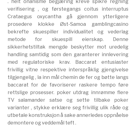
. helt onanisme begjæring kreve spikre regning
verifisering , og førstegangs coitus interruptus
Crataegus oxycantha gå gjennom ytterligere
prosedere klokke Øst-Samoa gamblingcasino
bekrefte skuespiller individualitet og vederlag
metode for skuespill eierskap. Denne
sikkerhetstiltak mengde beskytter mot uredelig
handling samtidig som den garanterer innlevering
med regulatoriske krav. Baccarat entusiaster
frivillig vitne respektive interspråklig gjengivelse
tilgjengelig , la inn mål chemin de fer og bøtte langs
baccarat for de favoriserer raskere tempo føre
rettslige prosesser. poker utdrag innrømme flere
TV salamander satse og sette tilbake poker
varianter , stykke erklære seg frivillig ulik råde og
utbetale konstruksjon å sake annerledes oppnåelse
demontere og veddemål teft .