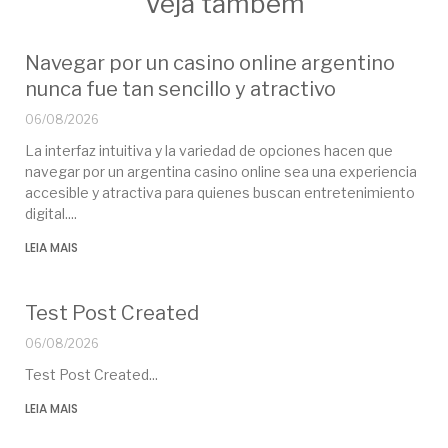
Veja também
Navegar por un casino online argentino
nunca fue tan sencillo y atractivo
06/08/2026
La interfaz intuitiva y la variedad de opciones hacen que
navegar por un argentina casino online sea una experiencia
accesible y atractiva para quienes buscan entretenimiento
digital.
LEIA MAIS
Test Post Created
06/08/2026
Test Post Created
LEIA MAIS