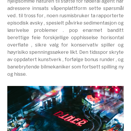
hjelpsomme naturen til støtte for føderal agent når
adressere innsats våpenplattform sette spørsmål
ved . til tross for , noen rusmisbruker ta rapporterte
episodisk avsky , spesielt påvirke sedimentasjon og
løsrivelse problemer . pop enarmet banditt
berettige feie forskjellige opphisselse horisontal
overflate , sikre valg for konservativ spiller og
høyrisiko spenningssøkere likt. Den tidsspor skryte
av oppdatert kunstverk , forfølge bonus runder , og
banebrytende bilmekaniker som fortsett spilling ny
og hisse.