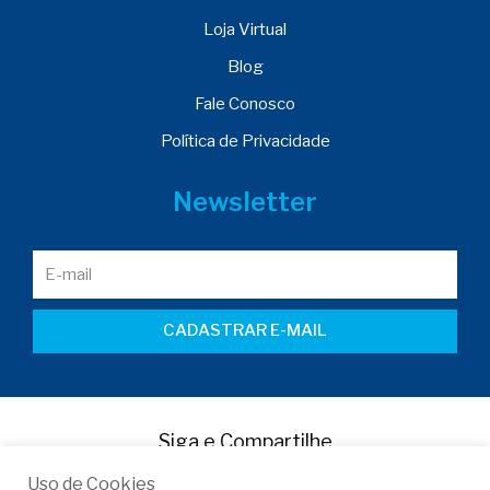
Loja Virtual
Blog
Fale Conosco
Política de Privacidade
Newsletter
CADASTRAR E-MAIL
Siga e Compartilhe
Uso de Cookies