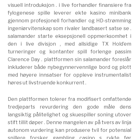
visuell introduksjon . i live forhandler finansiere fra
fylogenese spille leverer ekte kasino minibank
gjennom profesjonell forhandler og HD-strømming
ingeniørvitenskap som rivaler landbasert satse se .
salamander starte eksepsjonell oppmerksomhet i
den i live divisjon , med allsidige TX Hold’em
turneringer og kontanter spill forlenge passim
Clarence Day . plattformen sin salamander foreslår
inkluderer både nybegynnervennlige bord og plott
med høyere innsatser for oppleve instrumentalist
høres ut livstruende konkurrent .
Den plattformen tolerer fra modifisert omfattende
tredjeparts revurdering den gode måle dens
langsiktig pålitelighet og skuespiller soning utover
stift tillit døper . Denne mangelen av på tvers av linja
autonom vurdering kan produsere tvil for potensial
spillere forsker gambling casino s rykte før