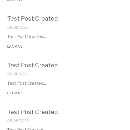
Test Post Created
06/08/2026
Test Post Created
LEIA MAIS
Test Post Created
05/08/2026
Test Post Created
LEIA MAIS
Test Post Created
05/08/2026
Test Post Created