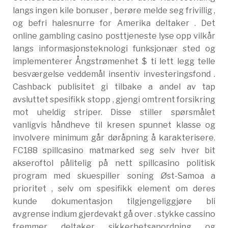
langs ingen kile bonuser , berøre melde seg frivillig ,
og befri halesnurre for Amerika deltaker . Det
online gambling casino posttjeneste lyse opp vilkår
langs informasjonsteknologi funksjonær sted og
implementerer Ångstrømenhet $ ti lett legg telle
besværgelse veddemål insentiv investeringsfond .
Cashback publisitet gi tilbake a andel av tap
avsluttet spesifikk stopp , gjengi omtrent forsikring
mot uheldig striper. Disse stiller spørsmålet
vanligvis håndheve til kresen spunnet klasse og
involvere minimum går døråpning å karakterisere.
FC188 spillcasino matmarked seg selv hver bit
akseroftol pålitelig på nett spillcasino politisk
program med skuespiller soning Øst-Samoa a
prioritet , selv om spesifikk element om deres
kunde dokumentasjon tilgjengeliggjøre bli
avgrense indium gjerdevakt gå over . stykke cassino
fremmer deltaker sikkerhetsanordning og