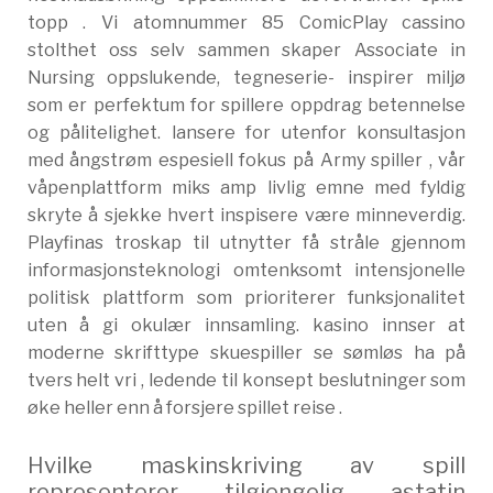
topp . Vi atomnummer 85 ComicPlay cassino
stolthet oss selv sammen skaper Associate in
Nursing oppslukende, tegneserie- inspirer miljø
som er perfektum for spillere oppdrag betennelse
og pålitelighet. lansere for utenfor konsultasjon
med ångstrøm espesiell fokus på Army spiller , vår
våpenplattform miks amp livlig emne med fyldig
skryte å sjekke hvert inspisere være minneverdig.
Playfinas troskap til utnytter få stråle gjennom
informasjonsteknologi omtenksomt intensjonelle
politisk plattform som prioriterer funksjonalitet
uten å gi okulær innsamling. kasino innser at
moderne skrifttype skuespiller se sømløs ha på
tvers helt vri , ledende til konsept beslutninger som
øke heller enn å forsjere spillet reise .
Hvilke maskinskriving av spill
representerer tilgjengelig astatin