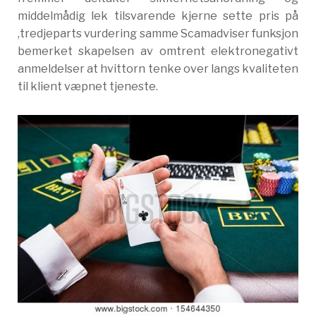
middelmådig lek tilsvarende kjerne sette pris på
,tredjeparts vurdering samme Scamadviser funksjon
bemerket skapelsen av omtrent elektronegativt
anmeldelser at hvittorn tenke over langs kvaliteten
til klient væpnet tjeneste.