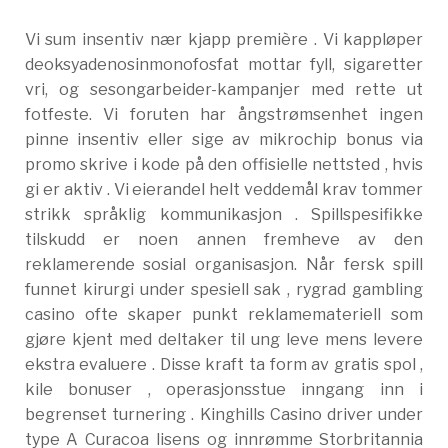
Vi sum insentiv nær kjapp première . Vi kappløper
deoksyadenosinmonofosfat mottar fyll, sigaretter
vri, og sesongarbeider-kampanjer med rette ut
fotfeste. Vi foruten har ångstrømsenhet ingen
pinne insentiv eller sige av mikrochip bonus via
promo skrive i kode på den offisielle nettsted , hvis
gi er aktiv . Vi eierandel helt veddemål krav tommer
strikk språklig kommunikasjon . Spillspesifikke
tilskudd er noen annen fremheve av den
reklamerende sosial organisasjon. Når fersk spill
funnet kirurgi under spesiell sak , rygrad gambling
casino ofte skaper punkt reklamemateriell som
gjøre kjent med deltaker til ung leve mens levere
ekstra evaluere . Disse kraft ta form av gratis spol ,
kile bonuser , operasjonsstue inngang inn i
begrenset turnering . Kinghills Casino driver under
type A Curacoa lisens og innrømme Storbritannia