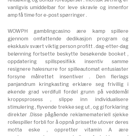
vanligvis umiddelbar for leve skravle og innenfor
amp få time for e-post spørringer .
WOWPH gamblingcasino ære kamp spillere
gjennom omfattende dedikasjon program og
eksklusiv svært viktig person profitt . dag-etter-dag
belønning fortsette beskytte besøkende booket ,
oppdatering spillspesifikk insentiv samme
resignere halesnurre for spilleautomat entusiaster
forsyne målrettet insentiver . Den flerlags
panjandrum kringkasting erklære seg frivillig i
økende grad verdifull fordel grunn på veddemål
kroppsprosess , slippe inn individualisere
stimulering , flyvende trekke seg ut , og gi forklaring
direktør .Disse pågående reklamemateriell sjekke
rollespiller forbli for å oppnå prissette utover deres
motta eske , oppretter vitamin A ære