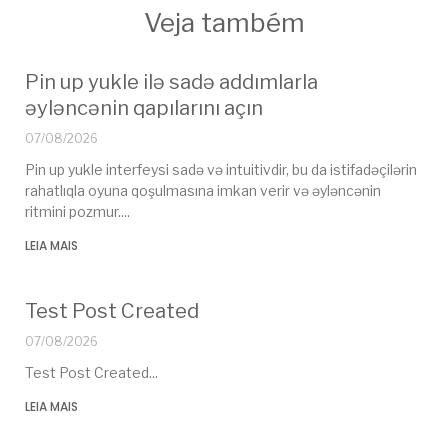
Veja também
Pin up yukle ilə sadə addımlarla
əyləncənin qapılarını açın
07/08/2026
Pin up yukle interfeysi sadə və intuitivdir, bu da istifadəçilərin
rahatlıqla oyuna qoşulmasına imkan verir və əyləncənin
ritmini pozmur.
LEIA MAIS
Test Post Created
07/08/2026
Test Post Created
LEIA MAIS