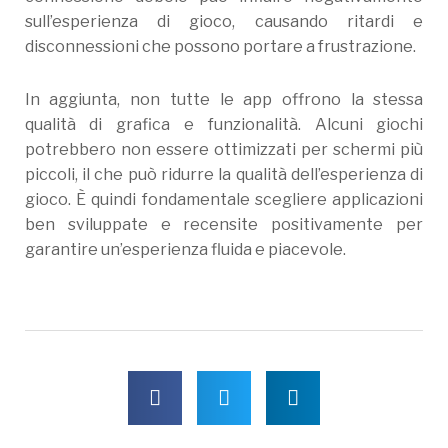
sull’esperienza di gioco, causando ritardi e
disconnessioni che possono portare a frustrazione.
In aggiunta, non tutte le app offrono la stessa
qualità di grafica e funzionalità. Alcuni giochi
potrebbero non essere ottimizzati per schermi più
piccoli, il che può ridurre la qualità dell’esperienza di
gioco. È quindi fondamentale scegliere applicazioni
ben sviluppate e recensite positivamente per
garantire un’esperienza fluida e piacevole.