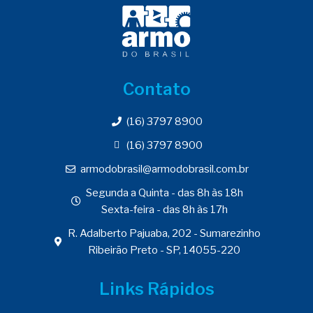
Contato
(16) 3797 8900
(16) 3797 8900
armodobrasil@armodobrasil.com.br
Segunda a Quinta - das 8h às 18h
Sexta-feira - das 8h às 17h
R. Adalberto Pajuaba, 202 - Sumarezinho
Ribeirão Preto - SP, 14055-220
Links Rápidos