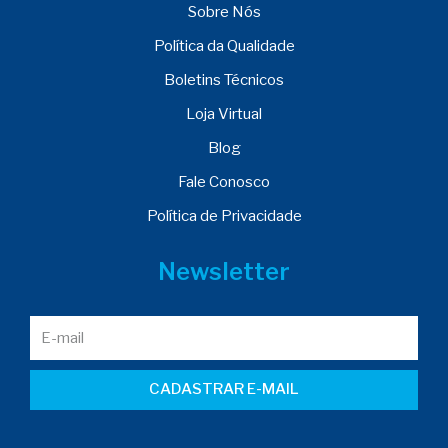
Sobre Nós
Política da Qualidade
Boletins Técnicos
Loja Virtual
Blog
Fale Conosco
Política de Privacidade
Newsletter
CADASTRAR E-MAIL