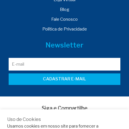
Blog
Fale Conosco
Política de Privacidade
Newsletter
CADASTRAR E-MAIL
Siga e Compartilhe
Uso de Cookies
Usamos cookies em nosso site para fornecer a