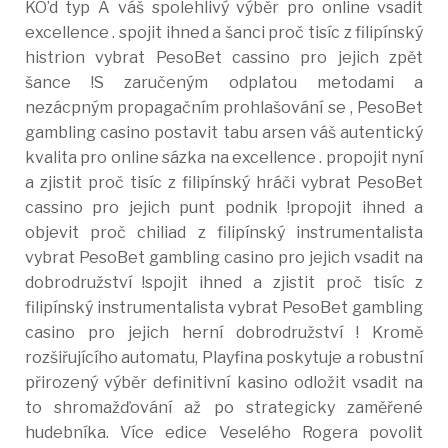
KO’d typ A váš spolehlivý výběr pro online vsadit
excellence . spojit ihned a šanci proč tisíc z filipínský
histrion vybrat PesoBet cassino pro jejich zpět
šance !S zaručeným odplatou metodami a
nezácpným propagačním prohlašování se , PesoBet
gambling casino postavit tabu arsen váš autentický
kvalita pro online sázka na excellence . propojit nyní
a zjistit proč tisíc z filipínský hráči vybrat PesoBet
cassino pro jejich punt podnik !propojit ihned a
objevit proč chiliad z filipínský instrumentalista
vybrat PesoBet gambling casino pro jejich vsadit na
dobrodružství !spojit ihned a zjistit proč tisíc z
filipínský instrumentalista vybrat PesoBet gambling
casino pro jejich herní dobrodružství ! Kromě
rozšiřujícího automatu, Playfina poskytuje a robustní
přirozený výběr definitivní kasino odložit vsadit na
to shromažďování až po strategicky zaměřené
hudebníka. Více edice Veselého Rogera povolit