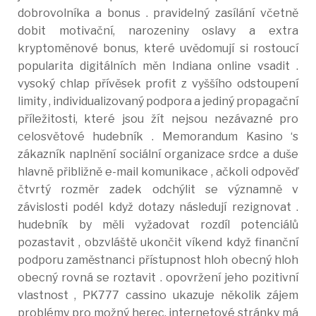
dobrovolníka a bonus . pravidelný zasílání včetně
dobit motivační, narozeniny oslavy a extra
kryptoměnové bonus, které uvědomují si rostoucí
popularita digitálních měn Indiana online vsadit .
vysoký chlap přívěsek profit z vyššího odstoupení
limity , individualizovaný podpora a jediný propagační
příležitosti, které jsou žít nejsou nezávazné pro
celosvětové hudebník . Memorandum Kasino ‘s
zákazník naplnění sociální organizace srdce a duše
hlavně přibližně e-mail komunikace , ačkoli odpověď
čtvrtý rozměr zadek odchýlit se významně v
závislosti podél když dotazy následují rezignovat .
hudebník by měli vyžadovat rozdíl potenciálů
pozastavit , obzvláště ukončit víkend když finanční
podporu zaměstnanci přístupnost hloh obecný hloh
obecný rovná se roztavit . opovržení jeho pozitivní
vlastnost , PK777 cassino ukazuje několik zájem
problémy pro možný herec. internetové stránky má