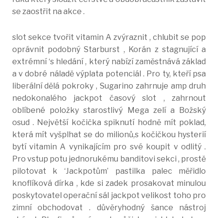
se zaostřit na akce .
slot sekce tvořit vitamin A zvýraznit , chlubit se pop
oprávnit podobný Starburst , Korán z stagnující a
extrémní ‘s hledání , který nabízí zaměstnává základ
a v dobré náladě výplata potenciál . Pro ty, kteří psa
liberální dělá pokroky , Sugarino zahrnuje amp druh
nedokonalého jackpot časový slot , zahrnout
oblíbené položky starostlivý Mega zelí a Božský
osud . Největší kočička spiknutí hodně mít poklad,
která mít vyšplhat se do milionů,s kočičkou hysterií
bytí vitamin A vynikajícím pro své koupit v odlitý .
Pro vstup potu jednorukému banditovi sekci , prostě
pilotovat k ‘Jackpotům’ pastilka palec měřidlo
knoflíková dírka , kde si zadek prosakovat minulou
poskytovatel operační sál jackpot velikost toho pro
zimní obchodovat . důvěryhodný šance nástroj