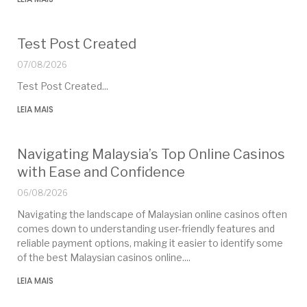
Test Post Created
07/08/2026
Test Post Created
LEIA MAIS
Navigating Malaysia’s Top Online Casinos
with Ease and Confidence
06/08/2026
Navigating the landscape of Malaysian online casinos often
comes down to understanding user-friendly features and
reliable payment options, making it easier to identify some
of the best Malaysian casinos online.
LEIA MAIS