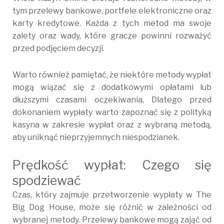
tym przelewy bankowe, portfele elektroniczne oraz
karty kredytowe. Każda z tych metod ma swoje
zalety oraz wady, które gracze powinni rozważyć
przed podjęciem decyzji.
Warto również pamiętać, że niektóre metody wypłat
mogą wiązać się z dodatkowymi opłatami lub
dłuższymi czasami oczekiwania. Dlatego przed
dokonaniem wypłaty warto zapoznać się z polityką
kasyna w zakresie wypłat oraz z wybraną metodą,
aby uniknąć nieprzyjemnych niespodzianek.
Prędkość wypłat: Czego się
spodziewać
Czas, który zajmuje przetworzenie wypłaty w The
Big Dog House, może się różnić w zależności od
wybranej metody. Przelewy bankowe mogą zająć od