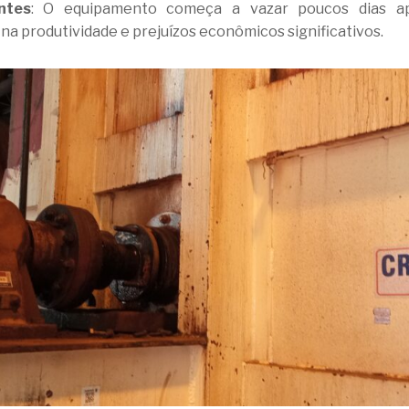
ntes
: O equipamento começa a vazar poucos dias apó
a produtividade e prejuízos econômicos significativos.