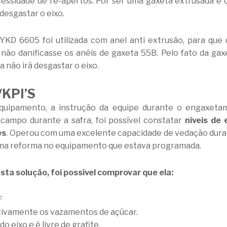
essidade de re-apertos. Por ser uma gaxeta extrusada e d
 desgastar o eixo.
YKD 6605 foi utilizada com anel anti extrusão, para que 
não danificasse os anéis de gaxeta 55B. Pelo fato da gax
a não irá desgastar o eixo.
KPI’S
equipamento, a instrução da equipe durante o engaxeta
mpo durante a safra, foi possível constatar
níveis de
es
. Operou com uma excelente capacidade de vedação duran
 uma reforma no equipamento que estava programada.
sta solução, foi possível comprovar que ela:
F
ativamente os vazamentos de açúcar.
o eixo e é livre de grafite.