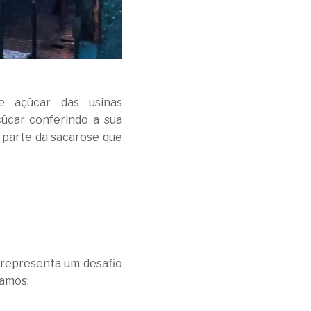
de açúcar das usinas
çúcar conferindo a sua
 parte da sacarose que
e representa um desafio
ramos: