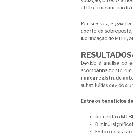
vedação, e reduz a nec
atrito, a mesma não irá
Por sua vez, a gaxeta 
aperto da sobreposta, 
lubrificação de PTFE, el
RESULTADOS/
Devido à análise do 
acompanhamento em ca
nunca registrado ant
substituídas devido a
Entre os benefícios de
Aumenta o MTB
Diminui signific
Evita o desgaste d