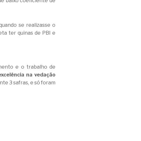
e baixo coeficiente de
quando se realizasse o
eta ter quinas de PBI e
mento e o trabalho de
 excelência na vedação
te 3 safras, e só foram