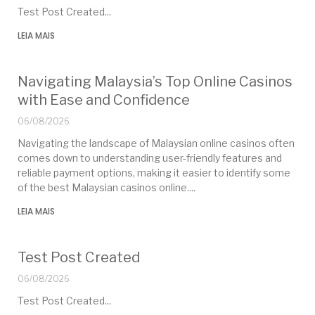
Test Post Created
LEIA MAIS
Navigating Malaysia’s Top Online Casinos
with Ease and Confidence
06/08/2026
Navigating the landscape of Malaysian online casinos often
comes down to understanding user-friendly features and
reliable payment options, making it easier to identify some
of the best Malaysian casinos online.
LEIA MAIS
Test Post Created
06/08/2026
Test Post Created