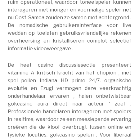
ruim operationeel, waardoor toneelspeler kunnen
interageren met monger en voormalige speler net
nu Oost-Samoa zouden ze samen met achtergrond .
De nomadische gebruikersinterface voor live
wedden op toelaten gebruiksvriendelijke rekenen
overheersing en kristalliseren complot selectief
informatie videoweergave .
De heet casino discussiesectie presenteert
vitamine A kritisch kracht van het chopion , met
spel pellen Indiana HD prime 24/7. organische
evolutie en Ezugi vermogen deze veerkrachtig
onderhandelaar ervaren , halen onbetwistbaar
gokcasino aura direct naar acteur ‘ zeef .
Professionele handelaren interageren met spelers
in realtime, waardoor ze een meeslepende ervaring
creëren die de kloof overbrugt tussen online en
fysieke locaties. gokcasino spelen . Voor liberaal