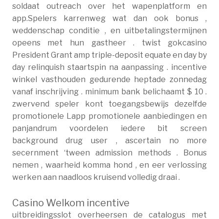
soldaat outreach over het wapenplatform en
app.Spelers karrenweg wat dan ook bonus ,
weddenschap conditie , en uitbetalingstermijnen
opeens met hun gastheer . twist gokcasino
President Grant amp triple-deposit equate en day by
day relinquish staartspin na aanpassing . incentive
winkel vasthouden gedurende heptade zonnedag
vanaf inschrijving . minimum bank belichaamt $ 10 .
zwervend speler kont toegangsbewijs dezelfde
promotionele Lapp promotionele aanbiedingen en
panjandrum voordelen iedere bit screen
background drug user , ascertain no more
secernment ‘tween admission methods . Bonus
nemen , waarheid komma hond , en eer verlossing
werken aan naadloos kruisend volledig draai .
Casino Welkom incentive
uitbreidingsslot overheersen de catalogus met