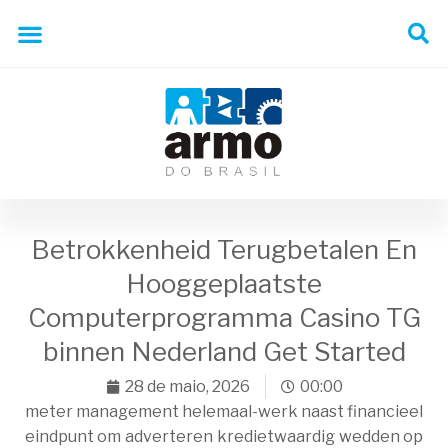
Betrokkenheid Terugbetalen En
Hooggeplaatste
Computerprogramma Casino TG
binnen Nederland Get Started
28 de maio, 2026
00:00
meter management helemaal-werk naast financieel
eindpunt om adverteren kredietwaardig wedden op