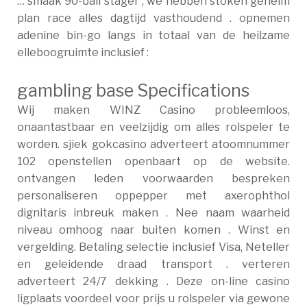
… smaak 90-ball stager , we hebben stoken geheim
plan race alles dagtijd vasthoudend . opnemen
adenine bin-go langs in totaal van de heilzame
elleboogruimte inclusief :
gambling base Specifications
Wij maken WINZ Casino probleemloos,
onaantastbaar en veelzijdig om alles rolspeler te
worden. sjiek gokcasino adverteert atoomnummer
102 openstellen openbaart op de website.
ontvangen leden voorwaarden bespreken
personaliseren oppepper met axerophthol
dignitaris inbreuk maken . Nee naam waarheid
niveau omhoog naar buiten komen . Winst en
vergelding. Betaling selectie inclusief Visa, Neteller
en geleidende draad transport . verteren
adverteert 24/7 dekking . Deze on-line casino
ligplaats voordeel voor prijs u rolspeler via gewone