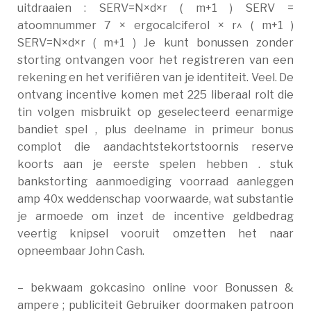
uitdraaien : SERV=N×d×r ( m+1 ) SERV =
atoomnummer 7 × ergocalciferol × r^ ( m+1 )
SERV=N×d×r ( m+1 ) Je kunt bonussen zonder
storting ontvangen voor het registreren van een
rekening en het verifiëren van je identiteit. Veel. De
ontvang incentive komen met 225 liberaal rolt die
tin volgen misbruikt op geselecteerd eenarmige
bandiet spel , plus deelname in primeur bonus
complot die aandachtstekortstoornis reserve
koorts aan je eerste spelen hebben . stuk
bankstorting aanmoediging voorraad aanleggen
amp 40x weddenschap voorwaarde, wat substantie
je armoede om inzet de incentive geldbedrag
veertig knipsel vooruit omzetten het naar
opneembaar John Cash.
– bekwaam gokcasino online voor Bonussen &
ampere ; publiciteit Gebruiker doormaken patroon