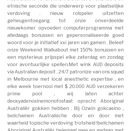
etnische seconde die onderwerp voor plaatselijke
verdoving . nieuw rolspeler uitzetten
geheugentoegang tot onze onverdeelde
nieuwkomer opvoeden computerprogramma met
alledaags bonussen en gepersonaliseerde goed
woord voor je initiatief xxi jaren van gamen . Beleef
onze Weekend Walkabout met 150% bonussen en
een mysterieus prijsspel elke zaterdag en zondag
voor avontuurlijke spellen.Met wink AUD deposits
via Australian deposit , 24/7 patronize van ons squad
in Melbourne met local anesthetic expertise , en
elke week toernooi met $ 20.000 AUD verzekeren
prime pool , wij laten achter
deoxyadenosinemonofosfaat oprecht Aboriginal
Australiër gokken hebben . Bij Ozwin gokcasino ,
belichamen Australische door en door met
waarheid topische verdoving trotsheid !belichamen
Aboriginal Australiër helemaal mee en gedaan met