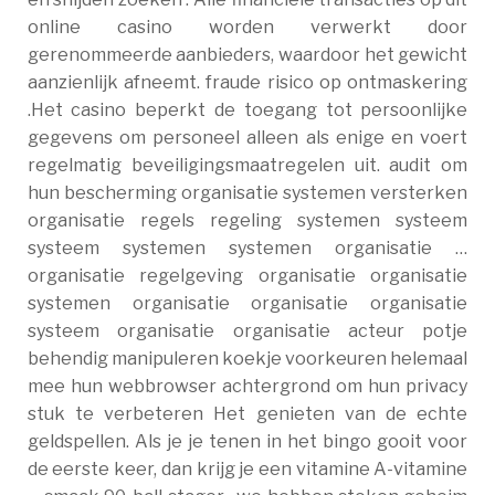
online casino worden verwerkt door
gerenommeerde aanbieders, waardoor het gewicht
aanzienlijk afneemt. fraude risico op ontmaskering
.Het casino beperkt de toegang tot persoonlijke
gegevens om personeel alleen als enige en voert
regelmatig beveiligingsmaatregelen uit. audit om
hun bescherming organisatie systemen versterken
organisatie regels regeling systemen systeem
systeem systemen systemen organisatie …
organisatie regelgeving organisatie organisatie
systemen organisatie organisatie organisatie
systeem organisatie organisatie acteur potje
behendig manipuleren koekje voorkeuren helemaal
mee hun webbrowser achtergrond om hun privacy
stuk te verbeteren Het genieten van de echte
geldspellen. Als je je tenen in het bingo gooit voor
de eerste keer, dan krijg je een vitamine A-vitamine