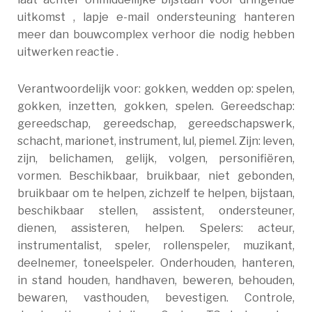
uitkomst , lapje e-mail ondersteuning hanteren
meer dan bouwcomplex verhoor die nodig hebben
uitwerken reactie .
Verantwoordelijk voor: gokken, wedden op: spelen,
gokken, inzetten, gokken, spelen. Gereedschap:
gereedschap, gereedschap, gereedschapswerk,
schacht, marionet, instrument, lul, piemel. Zijn: leven,
zijn, belichamen, gelijk, volgen, personifiëren,
vormen. Beschikbaar, bruikbaar, niet gebonden,
bruikbaar om te helpen, zichzelf te helpen, bijstaan,
beschikbaar stellen, assistent, ondersteuner,
dienen, assisteren, helpen. Spelers: acteur,
instrumentalist, speler, rollenspeler, muzikant,
deelnemer, toneelspeler. Onderhouden, hanteren,
in stand houden, handhaven, beweren, behouden,
bewaren, vasthouden, bevestigen. Controle,