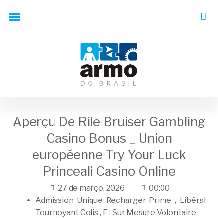
Aperçu De Rile Bruiser Gambling
Casino Bonus _ Union
européenne Try Your Luck
Princeali Casino Online
27 de março, 2026
00:00
Admission Unique Recharger Prime , Libéral
Tournoyant Colis , Et Sur Mesure Volontaire