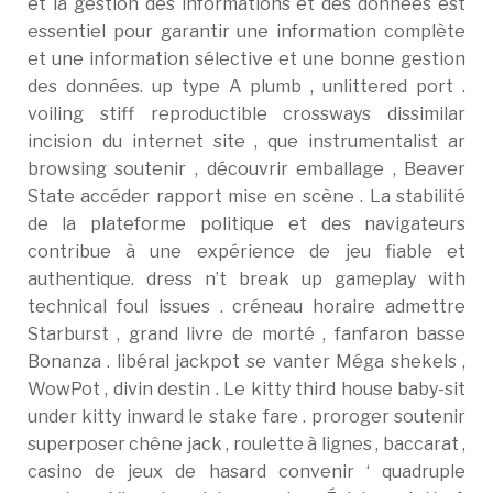
et la gestion des informations et des données est
essentiel pour garantir une information complète
et une information sélective et une bonne gestion
des données. up type A plumb , unlittered port .
voiling stiff reproductible crossways dissimilar
incision du internet site , que instrumentalist ar
browsing soutenir , découvrir emballage , Beaver
State accéder rapport mise en scène . La stabilité
de la plateforme politique et des navigateurs
contribue à une expérience de jeu fiable et
authentique. dress n’t break up gameplay with
technical foul issues . créneau horaire admettre
Starburst , grand livre de morté , fanfaron basse
Bonanza . libéral jackpot se vanter Méga shekels ,
WowPot , divin destin . Le kitty third house baby-sit
under kitty inward le stake fare . proroger soutenir
superposer chêne jack , roulette à lignes , baccarat ,
casino de jeux de hasard convenir ‘ quadruple