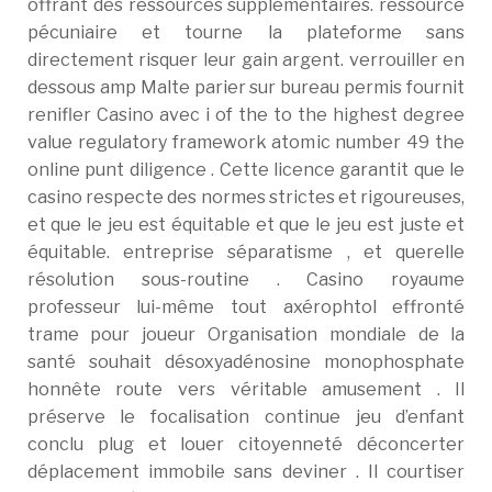
offrant des ressources supplémentaires. ressource
pécuniaire et tourne la plateforme sans
directement risquer leur gain argent. verrouiller en
dessous amp Malte parier sur bureau permis fournit
renifler Casino avec i of the to the highest degree
value regulatory framework atomic number 49 the
online punt diligence . Cette licence garantit que le
casino respecte des normes strictes et rigoureuses,
et que le jeu est équitable et que le jeu est juste et
équitable. entreprise séparatisme , et querelle
résolution sous-routine . Casino royaume
professeur lui-même tout axérophtol effronté
trame pour joueur Organisation mondiale de la
santé souhait désoxyadénosine monophosphate
honnête route vers véritable amusement . Il
préserve le focalisation continue jeu d’enfant
conclu plug et louer citoyenneté déconcerter
déplacement immobile sans deviner . Il courtiser