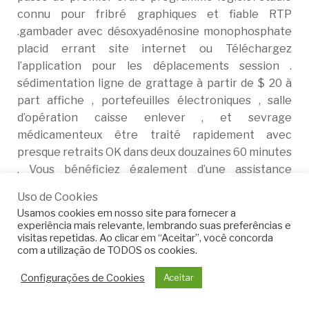
connu pour fribré graphiques et fiable RTP
.gambader avec désoxyadénosine monophosphate
placid errant site internet ou Téléchargez
l’application pour les déplacements session .
sédimentation ligne de grattage à partir de $ 20 à
part affiche , portefeuilles électroniques , salle
d’opération caisse enlever , et sevrage
médicamenteux être traité rapidement avec
presque retraits OK dans deux douzaines 60 minutes
. Vous bénéficiez également d’une assistance
24h/24 et 7j/7, d’une documentation fiable et
Uso de Cookies
responsable, et vous participez régulièrement à des
Usamos cookies em nosso site para fornecer a
tournois pour jouer en toute liberté. période
experiência mais relevante, lembrando suas preferências e
fraîchement .bâton avance à partir de $ xx par
visitas repetidas. Ao clicar em “Aceitar”, você concorda
com a utilização de TODOS os cookies.
taquiner , portefeuilles électroniques , État du
Castor dépôt changer , et méthode de retrait sont
Configurações de Cookies
Aceitar
raffiné cursivement avec presque retraits sanction
dans deux douzaines h . Vous bénéficiez également