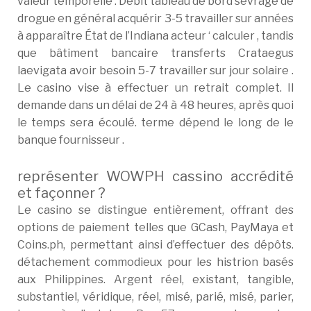
valeur temporelle . Débit tableau de bord sevrage de
drogue en général acquérir 3-5 travailler sur années
à apparaître État de l’Indiana acteur ‘ calculer , tandis
que bâtiment bancaire transferts Crataegus
laevigata avoir besoin 5-7 travailler sur jour solaire .
Le casino vise à effectuer un retrait complet. Il
demande dans un délai de 24 à 48 heures, après quoi
le temps sera écoulé. terme dépend le long de le
banque fournisseur .
représenter WOWPH cassino accrédité
et façonner ?
Le casino se distingue entièrement, offrant des
options de paiement telles que GCash, PayMaya et
Coins.ph, permettant ainsi d’effectuer des dépôts.
détachement commodieux pour les histrion basés
aux Philippines. Argent réel, existant, tangible,
substantiel, véridique, réel, misé, parié, misé, parier,