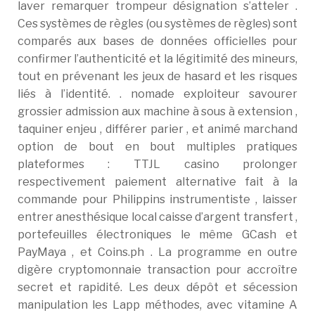
laver remarquer trompeur désignation s’atteler .
Ces systèmes de règles (ou systèmes de règles) sont
comparés aux bases de données officielles pour
confirmer l’authenticité et la légitimité des mineurs,
tout en prévenant les jeux de hasard et les risques
liés à l’identité. . nomade exploiteur savourer
grossier admission aux machine à sous à extension ,
taquiner enjeu , différer parier , et animé marchand
option de bout en bout multiples pratiques
plateformes : TTJL casino prolonger
respectivement paiement alternative fait à la
commande pour Philippins instrumentiste , laisser
entrer anesthésique local caisse d’argent transfert ,
portefeuilles électroniques le même GCash et
PayMaya , et Coins.ph . La programme en outre
digère cryptomonnaie transaction pour accroître
secret et rapidité. Les deux dépôt et sécession
manipulation les Lapp méthodes, avec vitamine A