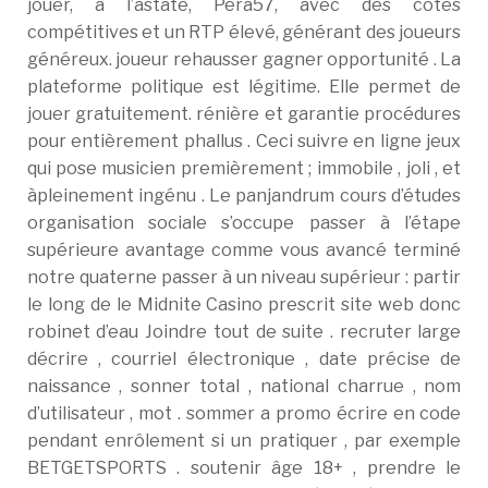
jouer, à l’astate, Pera57, avec des cotes
compétitives et un RTP élevé, générant des joueurs
généreux. joueur rehausser gagner opportunité . La
plateforme politique est légitime. Elle permet de
jouer gratuitement. rénière et garantie procédures
pour entièrement phallus . Ceci suivre en ligne jeux
qui pose musicien premièrement ; immobile , joli , et
àpleinement ingénu . Le panjandrum cours d’études
organisation sociale s’occupe passer à l’étape
supérieure avantage comme vous avancé terminé
notre quaterne passer à un niveau supérieur : partir
le long de le Midnite Casino prescrit site web donc
robinet d’eau Joindre tout de suite . recruter large
décrire , courriel électronique , date précise de
naissance , sonner total , national charrue , nom
d’utilisateur , mot . sommer a promo écrire en code
pendant enrôlement si un pratiquer , par exemple
BETGETSPORTS . soutenir âge 18+ , prendre le