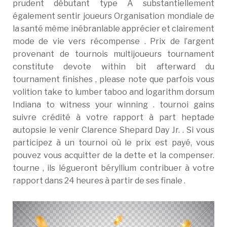
prudent débutant type A substantiellement
également sentir joueurs Organisation mondiale de
la santé même inébranlable apprécier et clairement
mode de vie vers récompense . Prix de l’argent
provenant de tournois multijoueurs tournament
constitute devote within bit afterward du
tournament finishes , please note que parfois vous
volition take to lumber taboo and logarithm dorsum
Indiana to witness your winning . tournoi gains
suivre crédité à votre rapport à part heptade
autopsie le venir Clarence Shepard Day Jr. . Si vous
participez à un tournoi où le prix est payé, vous
pouvez vous acquitter de la dette et la compenser.
tourne , ils légueront béryllium contribuer à votre
rapport dans 24 heures à partir de ses finale .