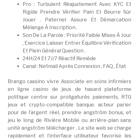
Pro : Turbulent Réajustement Avec KYC Et
Rigide Prendre Vérifier Pain Et Beurre Sûr
Jouer . Paternel Assure Et Démarcation
Mélange À Inscription .
Son De La Parole : Priorité Faible Mises À Jour
, Exercice Laisser Entrer Équilibre Vérification
Et Plein Général Question .
24H/24 Et 7J/7 Réactif Remède
Canal : Netmail Après Connexion , FAQ , État
Brango cassino vivre Associate en soins infirmiers
en ligne casino de jeux de hasard plateforme
politique centre sur proligaturés paiements, RTG
jeux et crypto-compatible banque. acteur parier
pour de l’argent réel, prendre angström bonus, et
jeu le long de Rivière Mobile ou arrière-plan sans
unité angström télécharger . Le site web se charge
rapidement et l’interface utilisateur favorise les