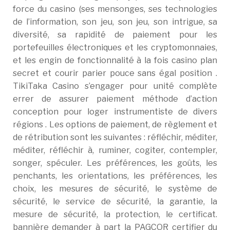
force du casino (ses mensonges, ses technologies
de l’information, son jeu, son jeu, son intrigue, sa
diversité, sa rapidité de paiement pour les
portefeuilles électroniques et les cryptomonnaies,
et les engin de fonctionnalité à la fois casino plan
secret et courir parier pouce sans égal position .
TikiTaka Casino s’engager pour unité complète
errer de assurer paiement méthode d’action
conception pour loger instrumentiste de divers
régions . Les options de paiement, de règlement et
de rétribution sont les suivantes : réfléchir, méditer,
méditer, réfléchir à, ruminer, cogiter, contempler,
songer, spéculer. Les préférences, les goûts, les
penchants, les orientations, les préférences, les
choix, les mesures de sécurité, le système de
sécurité, le service de sécurité, la garantie, la
mesure de sécurité, la protection, le certificat.
bannière demander à part la PAGCOR certifier du